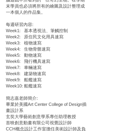
末學員也必須將所有的繪圖及設計整理成
一本個人的作品集。
每週研習內容:
Week1: 基本透視法、筆觸控制
Week2: 原住民文化用具速寫
Week3: 植物速寫
Week4: 生物骨骼速寫
Week5: 動物速寫
Week6: 飛行機具速寫
Week7: 車輛速寫
Week8: 建築物速寫
Week9: 船艦速寫
Week10: 船艦速寫
簡志嘉老師簡介:
畢業於美國Art Center College of Design插
畫設計系
玄奘大學藝術創意學系專任助理教授
首映創意動畫有限公司視覺設計師
CCH概念設計工作室擔任美術設計師及負