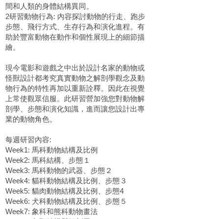
間和人類的身體結構異同。
2研習動物行為: 內容探討動物的行走、跑步
步態、飛行方式、生存行為和演化進程。有
助於豐富動物在動作和個性展現上的細節描
繪。
現今電影和遊戲之中出於設計名家的動物或
怪獸設計都考究真實動物之解剖學觀念及動
物行為的特性再加以重新詮釋。因此在視覺
上常使觀眾信服。此研習營加強您對動物解
剖學、步態和演化知識，進而讓您設計出專
業的動物角色。
每週研習內容:
Week1: 馬科動物結構及比例
Week2: 馬科結構、步態１
Week3: 馬科動物的武器、步態２
Week4: 貓科動物結構及比例、步態３
Week5: 貓肉動物結構及比例、步態4
Week6: 犬科動物結構及比例、步態５
Week7: 象科和熊科動物畫法